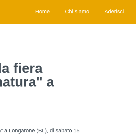
Home
Chi siamo
Aderisci
a fiera
natura" a
a" a Longarone (BL), di sabato 15