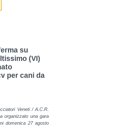
ferma su
ltissimo (VI)
nato
cv per cani da
cciatori Veneti / A.C.R.
 ha organizzato una gara
ani domenica 27 agosto