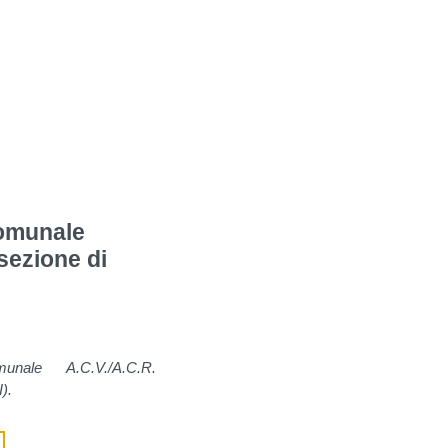
omunale
 sezione di
nale A.C.V./A.C.R.
).