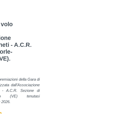
l volo
ione
eti - A.C.R.
orle-
VE).
premiazioni della Gara di
izzata dall’Associazione
i - A.C.R. Sezione di
uaro (VE) tenutasi
e 2026.