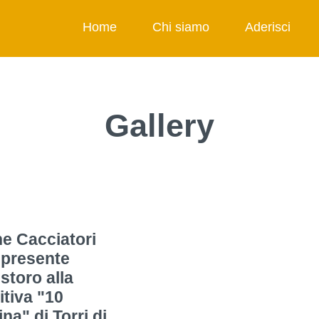
Home
Chi siamo
Aderisci
Gallery
e Cacciatori
 presente
storo alla
tiva "10
ina" di Torri di